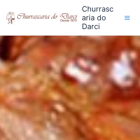
Ir
Churrasc
para
aria do
o
Darci
conteúdo